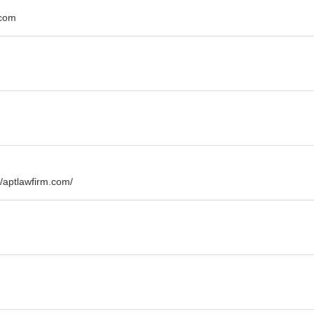
com
awfirm.com/