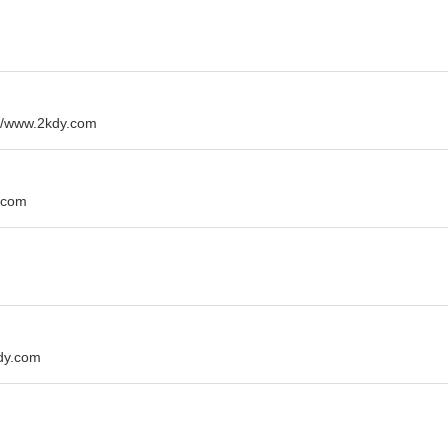
w.2kdy.com
com
y.com