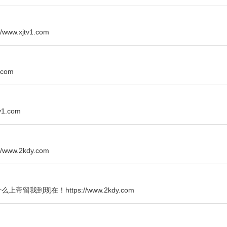
.xjtv1.com
com
1.com
w.2kdy.com
到现在！https://www.2kdy.com