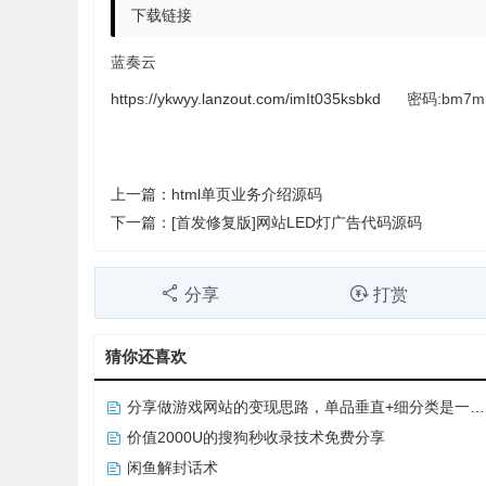
下载链接
蓝奏云
https://ykwyy.lanzout.com/imIt035ksbkd
密码:bm7m
上一篇：
html单页业务介绍源码
下一篇：
[首发修复版]网站LED灯广告代码源码
分享
打赏
猜你还喜欢
分享做游戏网站的变现思路，单品垂直+细分类是一种出路
价值2000U的搜狗秒收录技术免费分享
闲鱼解封话术