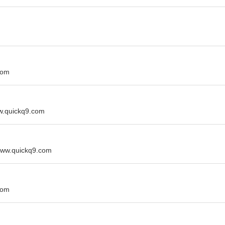
com
uickq9.com
quickq9.com
com